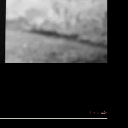
Lire la suite