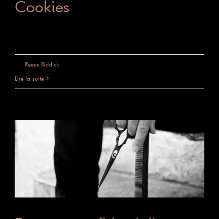
Cookies
Réservation Home Page
sur
Par
Reece Riddick
|
juin 5th, 2025
|
Commentaires fermés
Cookies
Lire la suite