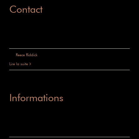
Contact
Contact Reece Riddick Hair 5, rue
Ferdinand Duval 75004 Paris [...]
sur
Par
Reece Riddick
|
mai 31st, 2025
|
Commentaires fermés
Contact
Lire la suite
Informations
HORAIRES Le salon vous accueille du
mardi au samedi [...]