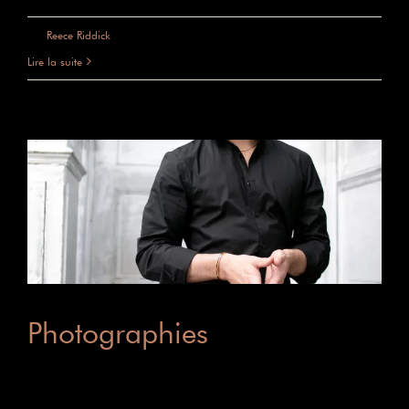
sur
Par
Reece Riddick
|
mai 31st, 2025
|
Commentaires fermés
Réservation
Lire la suite
Photographies
[...]