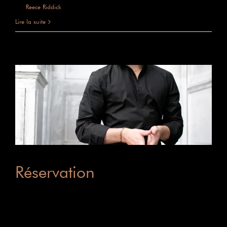
sur
Par
Reece Riddick
|
mai 31st, 2025
|
Commentaires fermés
Informations
Lire la suite
Réservation
Réservation Ou contactez-nous au 06 49
50 34 [...]