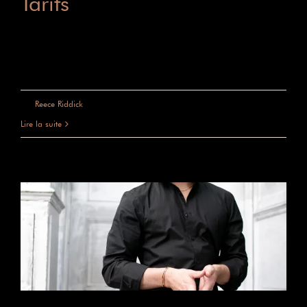
Tarifs
Tarifs Femmes & Hommes Shampoing et
brushing Cheveux courts [...]
sur
Par
Reece Riddick
|
juin 4th, 2025
|
Commentaires fermés
Tarifs
Lire la suite